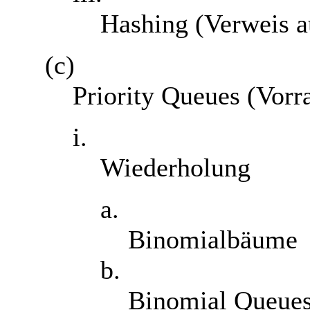
Hashing (Verweis au
(c)
Priority Queues (Vor
i.
Wiederholung
a.
Binomialbäume
b.
Binomial Queue