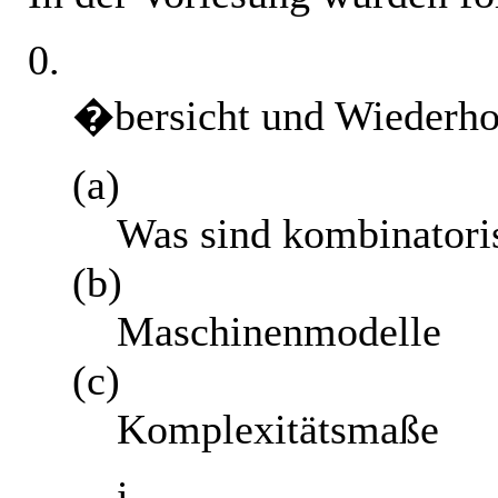
0.
�bersicht und Wiederh
(a)
Was sind kombinatori
(b)
Maschinenmodelle
(c)
Komplexitätsmaße
i.