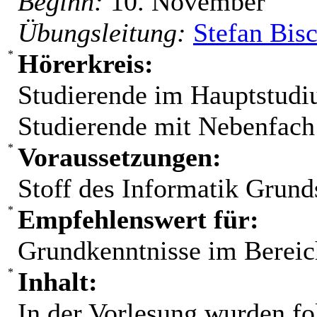
Beginn:
10. November
Übungsleitung:
Stefan Bis
Hörerkreis:
Studierende im Hauptstudi
Studierende mit Nebenfach
Voraussetzungen:
Stoff des Informatik Grun
Empfehlenswert für:
Grundkenntnisse im Berei
Inhalt:
In der Vorlesung wurden f