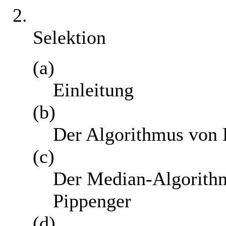
2.
Selektion
(a)
Einleitung
(b)
Der Algorithmus von 
(c)
Der Median-Algorith
Pippenger
(d)