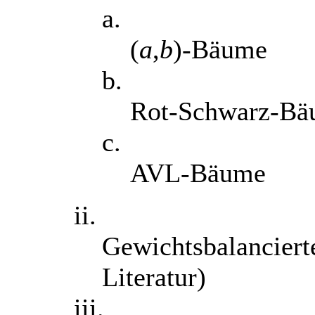
a.
(
a
,
b
)-Bäume
b.
Rot-Schwarz-B
c.
AVL-Bäume
ii.
Gewichtsbalanciert
Literatur)
iii.