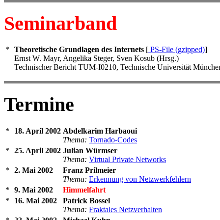
Seminarband
Theoretische Grundlagen des Internets
[
PS-File (gzipped)
]
Ernst W. Mayr, Angelika Steger, Sven Kosub (Hrsg.)
Technischer Bericht TUM-I0210, Technische Universität München,
Termine
18. April 2002
Abdelkarim Harbaoui
Thema:
Tornado-Codes
25. April 2002
Julian Würmser
Thema:
Virtual Private Networks
2. Mai 2002
Franz Prilmeier
Thema:
Erkennung von Netzwerkfehlern
9. Mai 2002
Himmelfahrt
16. Mai 2002
Patrick Bossel
Thema:
Fraktales Netzverhalten