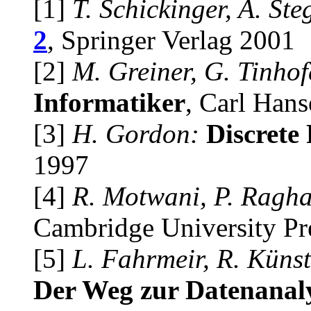
[1]
T. Schickinger, A. Ste
2
, Springer Verlag 2001
[2]
M. Greiner, G. Tinhof
Informatiker
, Carl Hans
[3]
H. Gordon:
Discrete 
1997
[4]
R. Motwani, P. Ragh
Cambridge University Pr
[5]
L. Fahrmeir, R. Künstl
Der Weg zur Datenanal