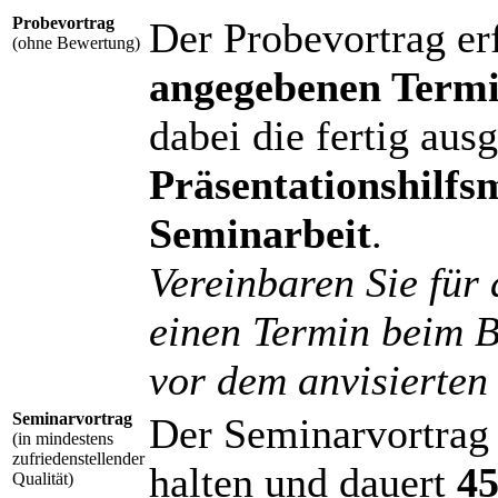
Probevortrag
Der Probevortrag er
(ohne Bewertung)
angegebenen Term
dabei die fertig aus
Präsentationshilfsm
Seminarbeit
.
Vereinbaren Sie für 
einen Termin beim B
vor dem anvisierten
Seminarvortrag
Der Seminarvortrag 
(in mindestens
zufriedenstellender
halten und dauert
45
Qualität)