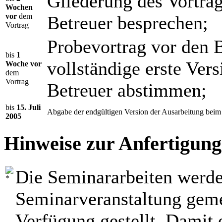
Gliederung des Vortra
Wochen
vor
dem
Betreuer besprechen;
Vortrag
Probevortrag vor den B
bis
1
vollständige erste Ver
Woche vor
dem
Vortrag
Betreuer abstimmen;
bis
15. Juli
Abgabe der endgültigen Version der Ausarbeitung beim 
2005
Hinweise zur Anfertigung
Die Seminararbeiten werde
Seminarveranstaltung gem
Verfügung gestellt. Damit e